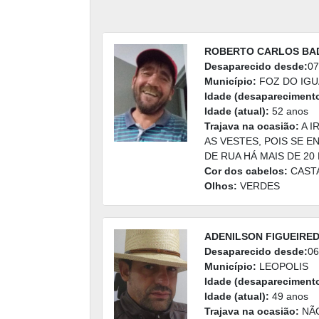
ROBERTO CARLOS BA
Desaparecido desde:
07
Município:
FOZ DO IG
Idade (desaparecimento
Idade (atual):
52 anos
Trajava na ocasião:
A I
AS VESTES, POIS SE 
DE RUA HÁ MAIS DE 20 
Cor dos cabelos:
CAST
Olhos:
VERDES
ADENILSON FIGUEIRE
Desaparecido desde:
06
Município:
LEOPOLIS
Idade (desaparecimento
Idade (atual):
49 anos
Trajava na ocasião:
NÃO