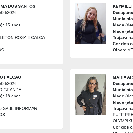
IMA DOS SANTOS
KEYMILLI
/08/2026
Desapare
Município
):
15 anos
Idade (de
Idade (atu
ETON ROSA E CALCA
Trajava n
Cor dos c
OS
Olhos:
VE
JO FALCÃO
MARIA A
/08/2026
Desapare
IO GRANDE
Município
):
18 anos
Idade (de
Idade (atu
 SABE INFORMAR.
Trajava n
OS
PUFF PRE
OLYMPIKU
Cor dos c