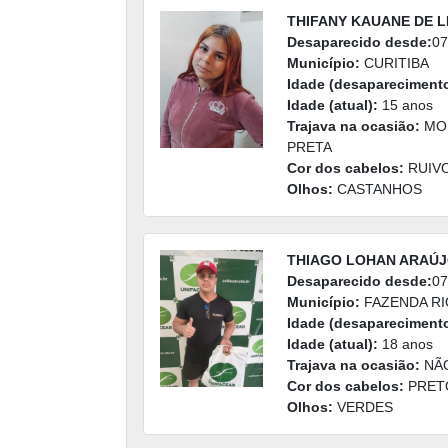
THIFANY KAUANE DE L
Desaparecido desde:
07
Município:
CURITIBA
Idade (desaparecimento
Idade (atual):
15 anos
Trajava na ocasião:
MOL
PRETA
Cor dos cabelos:
RUIV
Olhos:
CASTANHOS
THIAGO LOHAN ARAÚ
Desaparecido desde:
07
Município:
FAZENDA R
Idade (desaparecimento
Idade (atual):
18 anos
Trajava na ocasião:
NÃO
Cor dos cabelos:
PRET
Olhos:
VERDES