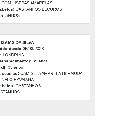
 COM LISTRAS AMARELAS
abelos:
CASTANHOS ESCUROS
STANHOS
IZAIAS DA SILVA
cido desde:
05/08/2026
:
LONDRINA
saparecimento):
39 anos
al):
39 anos
a ocasião:
CAMISETA AMARELA,BERMUDA
INELO HAVAIANA
abelos:
CASTANHOS
STANHOS