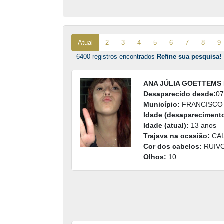
Atual
2
3
4
5
6
7
8
9
6400 registros encontrados
Refine sua pesquisa!
ANA JÚLIA GOETTEMS 
Desaparecido desde:
07
Município:
FRANCISCO
Idade (desaparecimento
Idade (atual):
13 anos
Trajava na ocasião:
CAL
Cor dos cabelos:
RUIV
Olhos:
10