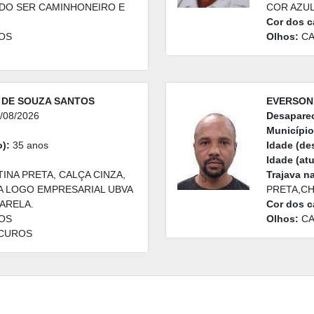
DO SER CAMINHONEIRO E
COR AZUL
Cor dos c
OS
Olhos:
CA
 DE SOUZA SANTOS
EVERSON 
/08/2026
Desapare
Município
):
35 anos
Idade (de
Idade (atu
INA PRETA, CALÇA CINZA,
Trajava n
A LOGO EMPRESARIAL UBVA
PRETA,CH
ARELA.
Cor dos c
OS
Olhos:
CA
CUROS