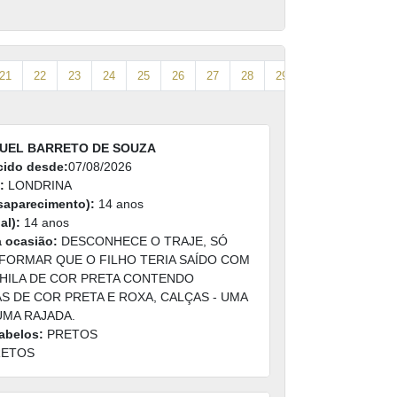
21
22
23
24
25
26
27
28
29
30
31
32
MUEL BARRETO DE SOUZA
cido desde:
07/08/2026
:
LONDRINA
saparecimento):
14 anos
al):
14 anos
a ocasião:
DESCONHECE O TRAJE, SÓ
FORMAR QUE O FILHO TERIA SAÍDO COM
HILA DE COR PRETA CONTENDO
S DE COR PRETA E ROXA, CALÇAS - UMA
UMA RAJADA.
abelos:
PRETOS
ETOS