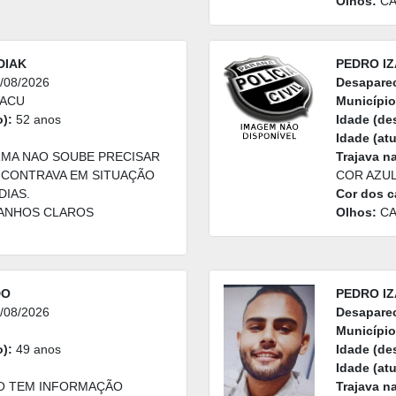
Olhos:
CA
DIAK
PEDRO IZ
/08/2026
Desapare
UACU
Município
):
52 anos
Idade (de
Idade (atu
RMA NAO SOUBE PRECISAR
Trajava n
ENCONTRAVA EM SITUAÇÃO
COR AZUL
DIAS.
Cor dos c
ANHOS CLAROS
Olhos:
CA
DO
PEDRO IZ
/08/2026
Desapare
Município
):
49 anos
Idade (de
Idade (atu
 TEM INFORMAÇÃO
Trajava n