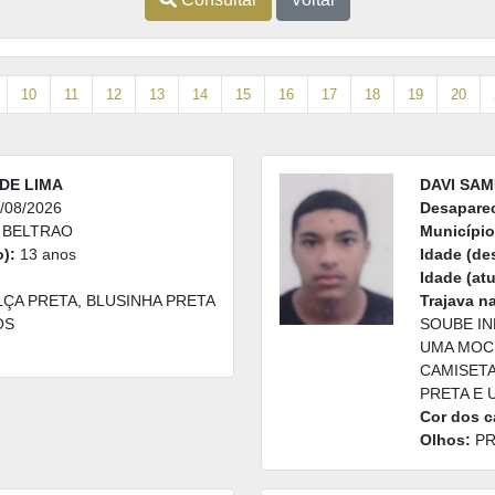
10
11
12
13
14
15
16
17
18
19
20
DE LIMA
DAVI SA
/08/2026
Desapare
 BELTRAO
Município
):
13 anos
Idade (de
Idade (atu
ÇA PRETA, BLUSINHA PRETA
Trajava n
OS
SOUBE IN
UMA MOC
CAMISETA
PRETA E 
Cor dos c
Olhos:
PR